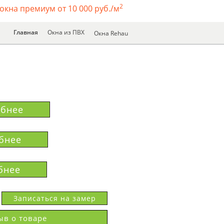
2
окна премиум от 10 000 руб./м
Главная
Окна из ПВХ
Окна Rehau
бнее
бнее
бнее
Записаться на замер
ыв о товаре