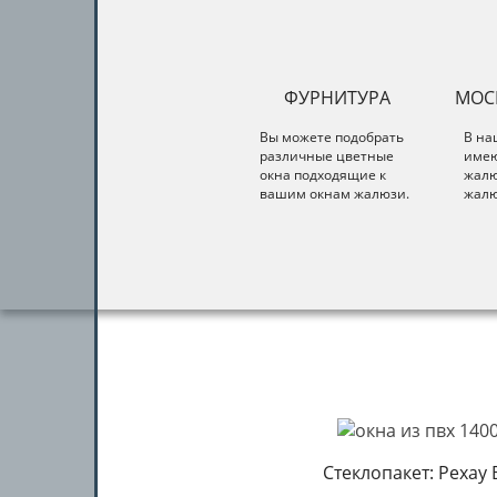
ФУРНИТУРА
МОС
Вы можете подобрать
В на
различные цветные
имею
окна подходящие к
жалю
вашим окнам жалюзи.
жалю
Стеклопакет: Рехау B