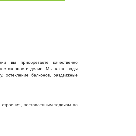
ВСЕ ОКНА
МОЖНО КУПИТЬ
РАССРОЧКУ
В
ии вы приобретаете качественно
нное оконное изделие. Мы также рады
у, остекление балконов, раздвижные
у строения, поставленным задачам по