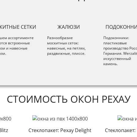
КИТНЫЕ СЕТКИ
ЖАЛЮЗИ
ПОДОКОНН
шем ассортименте
Разнообразие
Подоконники:
тся встроенные
москитных сеток:
пластиковые
зи и навесные
навесные, на петлях,
производство Рос
зи.
раздвижные, плиссе.
Германия. Werzalit
искусственный
камень.
СТОИМОСТЬ ОКОН РЕХАУ
litz
Стеклопакет: Рехау Delight
Стеклопакет: 