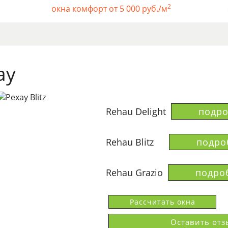
2
окна комфорт от 5 000 руб./м
ау
Rehau Delight
подро
Rehau Blitz
подро
Rehau Grazio
подро
Рассчитать окна
Оставить отз