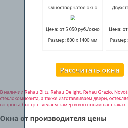
Одностворчатое окно
Двухст
Цена: от 5 050 руб./окно
Цена: от
Размер: 800 х 1400 мм
Размер:
Рассчитать окна
В наличии Rehau Blitz, Rehau Delight, Rehau Grazio, Novo
стеклокомпозита, а также изготавливаем двери, остекля
вопросы, быстро сделаем замер и изготовим ваш заказ.
Окна от производителя цены