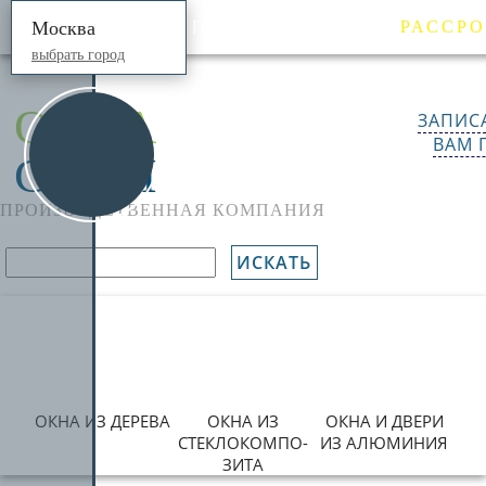
ПРОДУКЦИЯ
ЦЕНЫ
Москва
РАССР
выбрать город
ОКНА
ЗАПИС
ВАМ 
СИТИ
ПРОИЗВОДСТВЕННАЯ КОМПАНИЯ
ИСКАТЬ
ОКНА ИЗ ДЕРЕВА
ОКНА ИЗ
ОКНА И ДВЕРИ
СТЕКЛОКОМПО­
ИЗ АЛЮМИНИЯ
ЗИТА