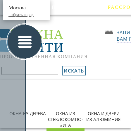
ПРОДУКЦИЯ
ЦЕНЫ
Москва
РАССР
выбрать город
ОКНА
ЗАПИ
ВАМ 
СИТИ
ПРОИЗВОДСТВЕННАЯ КОМПАНИЯ
ИСКАТЬ
ОКНА ИЗ ДЕРЕВА
ОКНА ИЗ
ОКНА И ДВЕРИ
СТЕКЛОКОМПО­
ИЗ АЛЮМИНИЯ
ЗИТА